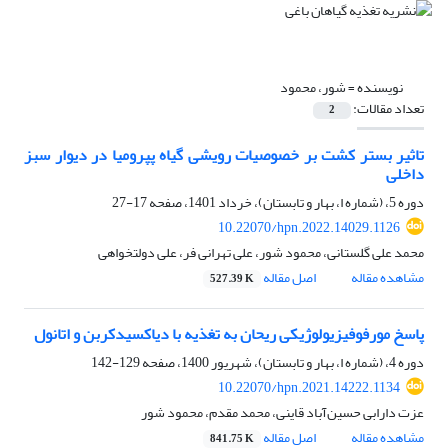
نویسنده =
شور، محمود
تعداد مقالات:
2
تاثیر بستر کشت بر خصوصیات رویشی گیاه پپرومیا در دیوار سبز
داخلی
دوره 5، (شماره ا، بهار و تابستان)، خرداد 1401، صفحه
17-27
10.22070/hpn.2022.14029.1126
محمد علی گلستانی، محمود شور، علی تهرانی فر، علی دولتخواهی
مشاهده مقاله
اصل مقاله
527.39 K
پاسخ مورفوفیزیولوژیکی ریحان به تغذیه با دی‏اکسیدکربن و اتانول
دوره 4، (شماره ا، بهار و تابستان)، شهریور 1400، صفحه
129-142
10.22070/hpn.2021.14222.1134
عزت دارابی حسین‌آباد قاینی، محمد مقدم، محمود شور
مشاهده مقاله
اصل مقاله
841.75 K