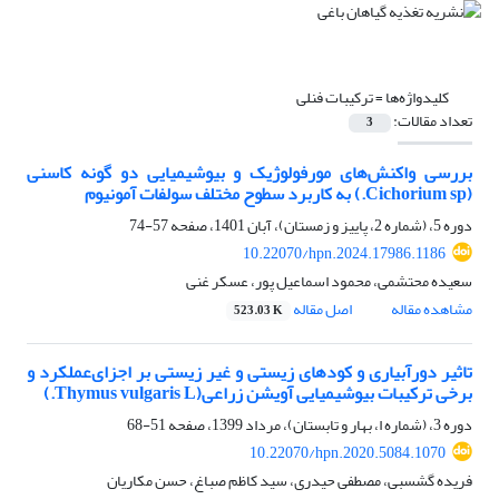
کلیدواژه‌ها =
ترکیبات فنلی
تعداد مقالات:
3
بررسی واکنش‌های مورفولوژیک و بیوشیمیایی دو گونه کاسنی
(Cichorium sp.) به کاربرد سطوح مختلف سولفات آمونیوم
دوره 5، (شماره 2، پاییز و زمستان)، آبان 1401، صفحه
57-74
10.22070/hpn.2024.17986.1186
سعیده محتشمی، محمود اسماعیل پور، عسکر غنی
مشاهده مقاله
اصل مقاله
523.03 K
تاثیر دورآبیاری و کودهای زیستی و غیر زیستی بر اجزای‌عملکرد و
برخی ترکیبات بیوشیمیایی آویشن زراعی(Thymus vulgaris L.)
دوره 3، (شماره ا، بهار و تابستان)، مرداد 1399، صفحه
51-68
10.22070/hpn.2020.5084.1070
فریده گشسبی، مصطفی حیدری، سید کاظم صباغ، حسن مکاریان