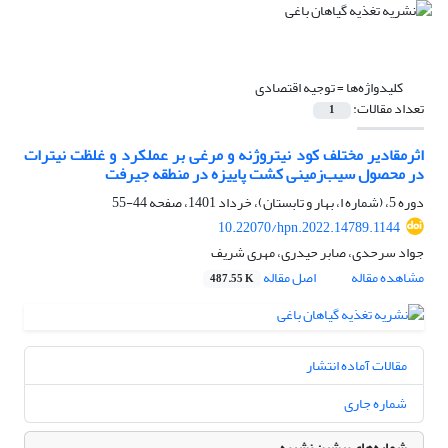
کلیدواژه‌ها =
توجیه اقتصادی
تعداد مقالات:
1
اثرمقادیر مختلف کود نیتروژنه و مرغی بر عملکرد و غلظت نیترات
در محصول سیب‌زمینی کشت پاییزه در منطقه جیرفت
دوره 5، (شماره ا، بهار و تابستان)، خرداد 1401، صفحه
44-55
10.22070/hpn.2022.14789.1144
جواد سرحدی، صابر حیدری، مهری شریف
مشاهده مقاله
اصل مقاله
487.55 K
مقالات آماده انتشار
شماره جاری
شماره‌های پیشین نشریه