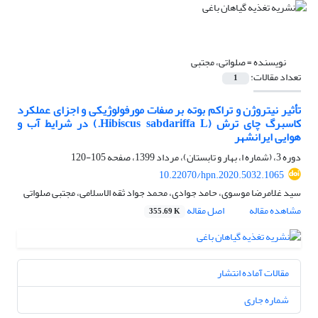
نویسنده =
صلواتی، مجتبی
تعداد مقالات:
1
تأثیر نیتروژن و تراکم بوته بر صفات مورفولوژیکی و اجزای عملکرد
کاسبرگ چای ترش (Hibiscus sabdariffa L.) در شرایط آب و
هوایی ایرانشهر
دوره 3، (شماره ا، بهار و تابستان)، مرداد 1399، صفحه
105-120
10.22070/hpn.2020.5032.1065
سید غلامرضا موسوی، حامد جوادی، محمد جواد ثقه الاسلامی، مجتبی صلواتی
مشاهده مقاله
اصل مقاله
355.69 K
مقالات آماده انتشار
شماره جاری