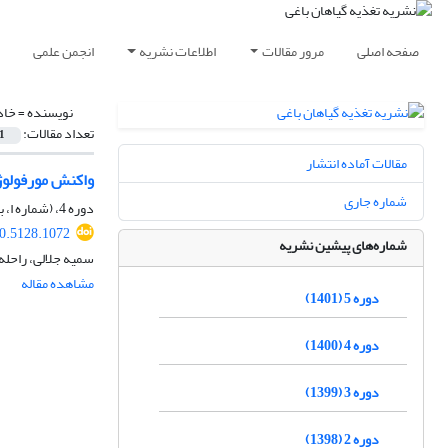
صفحه اصلی
مرور مقالات
اطلاعات نشریه
انجمن علمی
نویسنده =
خاد
تعداد مقالات:
1
مقالات آماده انتشار
واکنش مورفولوژیکی و فیتوشیمیایی
شماره جاری
دوره 4، (شماره ا، بهار و تابستان)، شهریور 1400، صفحه
0.5128.1072
شماره‌های پیشین نشریه
سمیه جلالی، راحل
مشاهده مقاله
دوره 5 (1401)
دوره 4 (1400)
دوره 3 (1399)
دوره 2 (1398)