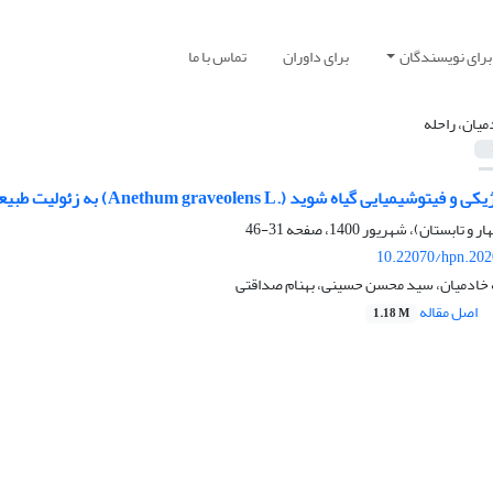
برای نویسندگان
برای داوران
تماس با ما
میان، راحله
 گیاه شوید (.Anethum graveolens L) به زئولیت طبیعی تحت تنش خشکی
31-46
10.22070/hpn.202
ه خادمیان، سید محسن حسینی، بهنام صداقتی
اصل مقاله
1.18 M