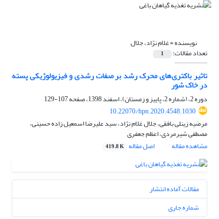
نویسنده =
غلام نژاد، جلال
تعداد مقالات:
1
تاثیر باکتری‌های محرک رشد بر صفات رشدی و فیزیولوژیکی پسته
در خاک شور
دوره 2، (شماره 2، پاییز و زمستان)، اسفند 1398، صفحه
107-129
10.22070/hpn.2020.4548.1030
مرضیه زینلی بافقی، جلال غلام نژاد، سید علیرضا اسمعیل زاده حسینی،
مصطفی شیرمردی، اعظم جعفری
مشاهده مقاله
اصل مقاله
419.8 K
مقالات آماده انتشار
شماره جاری