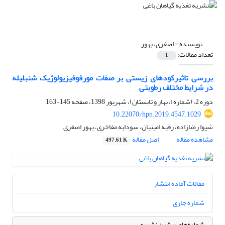
نویسنده =
اصغری، بهور
تعداد مقالات:
1
بررسی تاثیرکودهای زیستی بر صفات مورفوفیزیولوژیک شنبلیله
در شرایط مختلف رطوبتی
دوره 2، (شماره ا، بهار و تابستان)، شهریور 1398، صفحه
145-163
10.22070/hpn.2019.4547.1029
شیوا رضازاده، رقیه امینیان، سودابه مفاخری، بهور اصغری
مشاهده مقاله
اصل مقاله
497.61 K
مقالات آماده انتشار
شماره جاری
شماره‌های پیشین نشریه