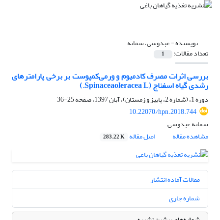
نویسنده =
عبدوسی، سمانه
تعداد مقالات:
1
بررسی اثرات مصرف کادمیوم و ورمی‌کمپوست بر برخی پارامترهای
رشدی گیاه اسفناج (Spinaceaoleracea L.)
دوره 1، (شماره 2، پاییز و زمستان)، آبان 1397، صفحه
25-36
10.22070/hpn.2018.744
سمانه عبدوسی
مشاهده مقاله
اصل مقاله
283.22 K
مقالات آماده انتشار
شماره جاری
شماره‌های پیشین نشریه