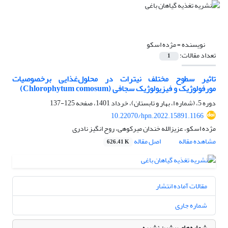
نویسنده =
مژده اسکو
تعداد مقالات:
1
تاثیر سطوح مختلف نیترات در محلول‌غذایی برخصوصیات
مورفولوژیک و فیزیولوژیک سجافی (Chlorophytum comosum)
دوره 5، (شماره ا، بهار و تابستان)، خرداد 1401، صفحه
125-137
10.22070/hpn.2022.15891.1166
مژده اسکو، عزیزالله خندان میرکوهی، روح انگیز نادری
مشاهده مقاله
اصل مقاله
626.41 K
مقالات آماده انتشار
شماره جاری
شماره‌های پیشین نشریه